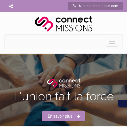
Aller sur ctamission.com
Toggle
navigati
L'union fait la force
En savoir plus