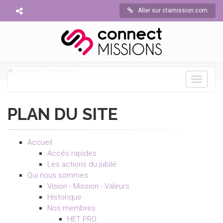
Aller sur ctamission.com
Accueil
Plan du site
Toggle
navigati
PLAN DU SITE
Accueil
Accès rapides
Les actions du jubilé
Qui nous sommes
Vision - Mission - Valeurs
Historique
Nos membres
HET PRO