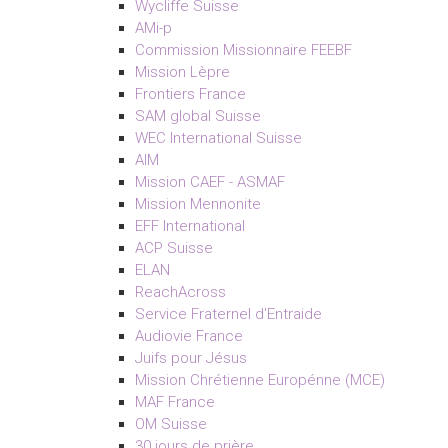
Wycliffe Suisse
AMi-p
Commission Missionnaire FEEBF
Mission Lèpre
Frontiers France
SAM global Suisse
WEC International Suisse
AIM
Mission CAEF - ASMAF
Mission Mennonite
EFF International
ACP Suisse
ELAN
ReachAcross
Service Fraternel d'Entraide
Audiovie France
Juifs pour Jésus
Mission Chrétienne Europénne (MCE)
MAF France
OM Suisse
30 jours de prière