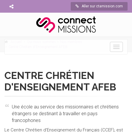
Aller sur ctamission.com
Accueil
Qui nous sommes
Nos membres
Centre Chrétien d'Enseignement AFEB
Toggle
navigati
CENTRE CHRÉTIEN
D'ENSEIGNEMENT AFEB
Une école au service des missionnaires et chrétiens
étrangers se destinant à travailler en pays
francophones
Le Centre Chrétien d'Enseignement du Français (CCEF), est