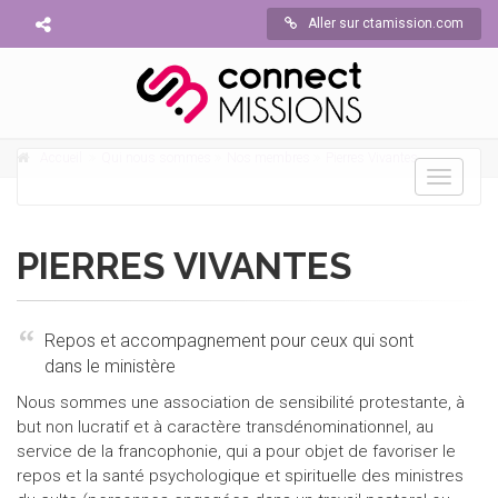
Aller sur ctamission.com
Accueil
Qui nous sommes
Nos membres
Pierres Vivantes
Toggle
navigati
PIERRES VIVANTES
Repos et accompagnement pour ceux qui sont
dans le ministère
Nous sommes une association de sensibilité protestante, à
but non lucratif et à caractère transdénominationnel, au
service de la francophonie, qui a pour objet de favoriser le
repos et la santé psychologique et spirituelle des ministres