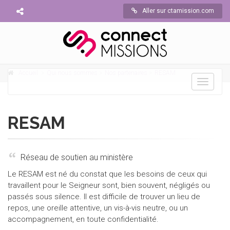
Aller sur ctamission.com
Accueil
Qui nous sommes
Nos partenaires
RESAM
Toggle
navigati
RESAM
Réseau de soutien au ministère
Le RESAM est né du constat que les besoins de ceux qui
travaillent pour le Seigneur sont, bien souvent, négligés ou
passés sous silence. Il est difficile de trouver un lieu de
repos, une oreille attentive, un vis-à-vis neutre, ou un
accompagnement, en toute confidentialité.