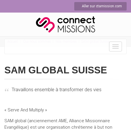
Aller sur ctamission.com
Accueil
Qui nous sommes
Nos membres
SAM global Suisse
Toggle
navigat
SAM GLOBAL SUISSE
Travaillons ensemble à transformer des vies
« Serve And Multiply »
SAM global (anciennement AME, Alliance Missionnaire
Evangélique) est une organisation chrétienne à but non